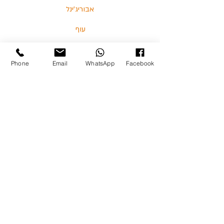
אבוריג'ינל
עוף
דגים
Phone
Email
WhatsApp
Facebook
בלוג
מאמרים וסרטונים
03-5713325 :טלפון
כצנלסון 114, גבעתיים