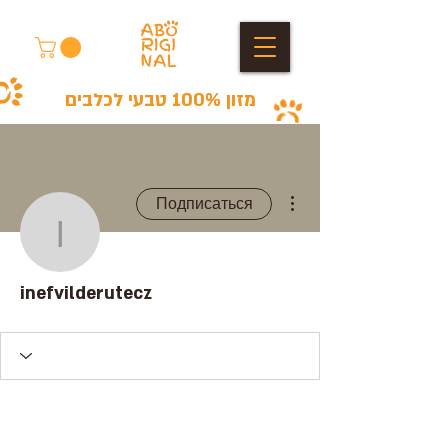
מזון 100% טבעי לכלבים
Другие действия
Подписаться
inefvilderutecz
inefvilderutecz