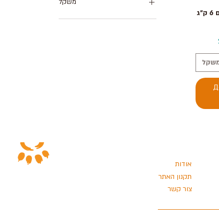
משקל
Быст
מתכון דגים 6 ק״ג Canis
6 ק"ג
שקל
Д
אודות
תקנון האתר
צור קשר