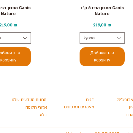
рый просмотр
Быстрый просмотр
מתכון הודו 6 ק״ג Canis
Nature
Nature
Цена
Цена
219,00 ₪
219,00 ₪
משקל
מ
обавить в
Добавить в
корзину
корзину
בוריג'ינל
דגים
החנות הטבעית שלנו
וף
מאמרים וסרטונים
אזורי חלוקה
ודו
בלוג