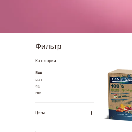
Фильтр
Категория
Все
דגים
עוף
הודו
Цена
190 ₪
219 ₪