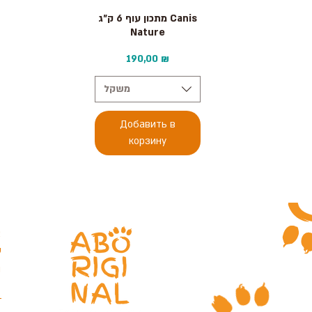
Быстрый просмотр
מתכון עוף 6 ק״ג Canis
Nature
Цена
190,00 ₪
משקל
Добавить в
корзину
א
ע
ה