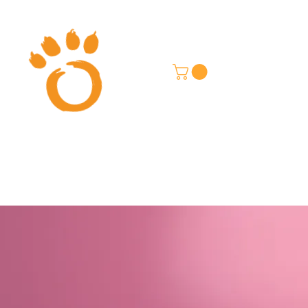
בון האכלה
בלוג