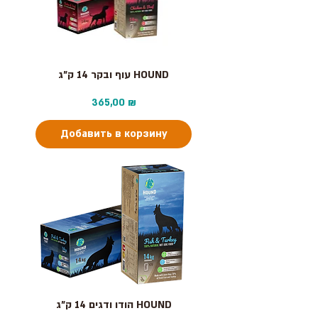
עוף ובקר 14 ק"ג HOUND
Цена
365,00 ₪
Добавить в корзину
הודו ודגים 14 ק"ג HOUND