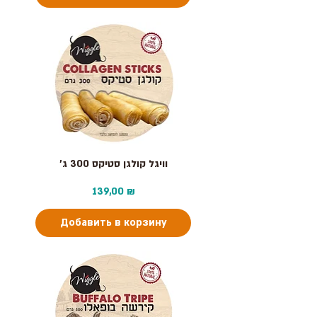
וויגל קולגן סטיקס 300 ג׳
Цена
139,00 ₪
Добавить в корзину