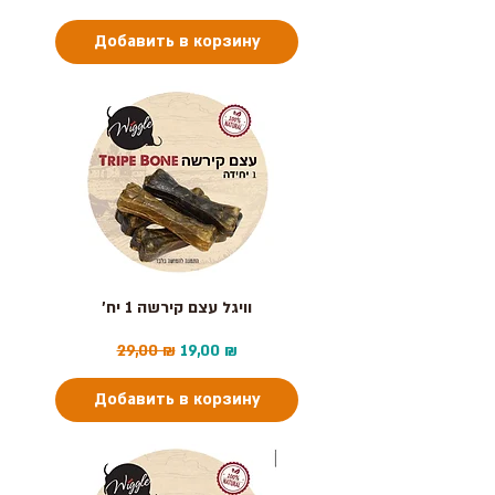
Добавить в корзину
וויגל עצם קירשה 1 יח׳
Обычная цена
Цена со скидкой
29,00 ₪
19,00 ₪
Добавить в корзину