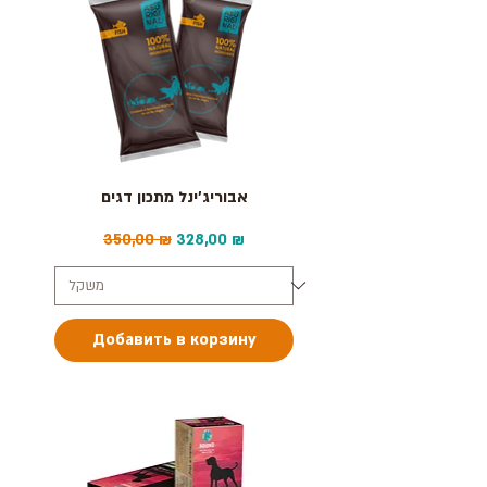
אבוריג'ינל מתכון דגים
Обычная цена
Цена со скидкой
350,00 ₪
328,00 ₪
Добавить в корзину