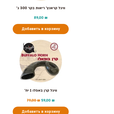
וויגל קראנץ׳ ריאות בקר 300 ג׳
Цена
89,00 ₪
Добавить в корзину
וויגל קרן באפלו 1 יח׳
Обычная цена
Цена со скидкой
79,00 ₪
59,00 ₪
Добавить в корзину