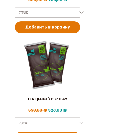
Добавить в корзину
אבוריג'ינל מתכון הודו
Обычная цена
Цена со скидкой
350,00 ₪
328,00 ₪