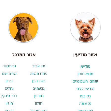
אזור מודיעין
אזור המרכז
תל אביב
גני תקווה
מודיעין
פתח תקווה
קריית אונו
מבוא חורון
ראש העין
סביון
שוהם, חשמונאים
גבעתיים
נחלים
מודיעין עלית
רמת גן
כפר סירקין
רחובות
חולון
חולון
נס ציונה
רמת אפעל
בת ים
כפר טרומן