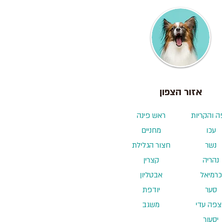
אזור הצפון
ה והקריות
ראש פינה
עכו
מחניים
נשר
חצור הגלילת
נהריה
קצרין
כרמיאל
אבטליון
סער
יודפת
פה עדי
משגב
יסעור