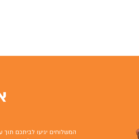
א
המשלוחים יגיעו לביתכם תוך עד 4 ימי עסקים (בדרך כלל הרבה פחות) - בהתאם לאזור החלוקה ולאחר ביצוע