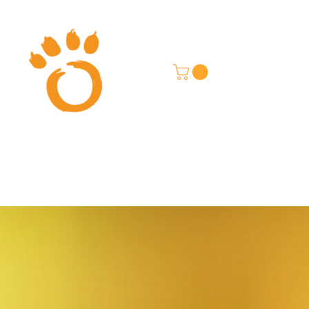
בון האכלה
בלוג