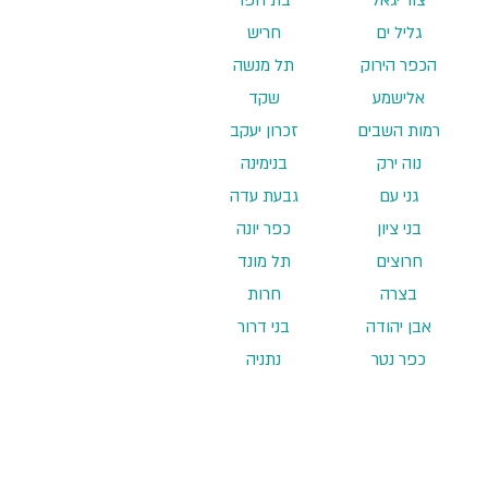
גליל ים
חריש
הכפר הירוק
תל מנשה
אלישמע
שקד
רמות השבים
זכרון יעקב
​נוה ירק
בנימינה
גני עם
גבעת עדה
בני ציון
כפר יונה
חרוצים
תל מונד
בצרה
חרות
אבן יהודה
בני דרור
כפר נטר
נתניה