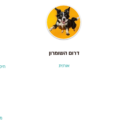
דרום השומרון
אורנית
חיפ
מצ