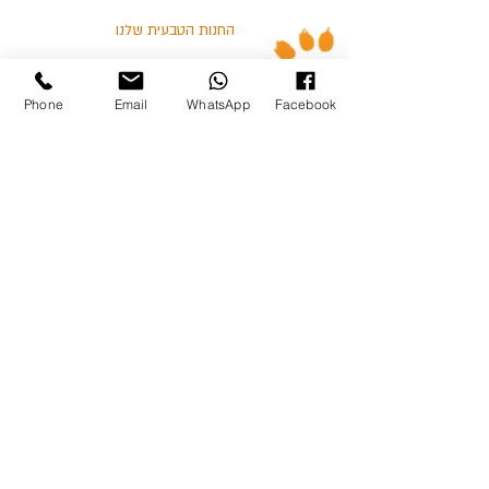
החנות הטבעית שלנו
אזורי חלוקה
Phone
Email
WhatsApp
Facebook
הודו
אבוריג'ינל
עוף
דגים
בלוג
מאמרים וסרטונים
03-5713325 :טלפון
כצנלסון 114, גבעתיים