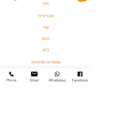
הודו
אבוריג'ינל
עוף
דגים
בלוג
מאמרים וסרטונים
Phone
Email
WhatsApp
Facebook
03-5713325 :טלפון
כצנלסון 114, גבעתיים