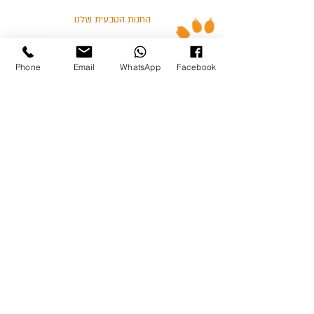
החנות הטבעית שלנו
אזורי חלוקה
Phone
Email
WhatsApp
Facebook
הודו
אבוריג'ינל
עוף
דגים
בלוג
מאמרים וסרטונים
03-5713325 :טלפון
כצנלסון 114, גבעתיים