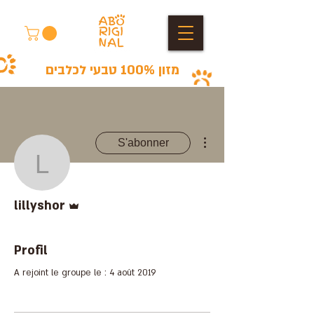
מזון 100% טבעי לכלבים
Plus d'actions
S'abonner
lillyshor
Administrateur
lillyshor
Profil
A rejoint le groupe le : 4 août 2019