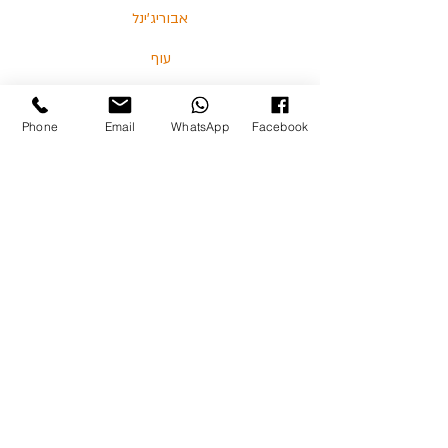
אבוריג'ינל
עוף
דגים
Phone
Email
WhatsApp
Facebook
בלוג
מאמרים וסרטונים
03-5713325 :טלפון
כצנלסון 114, גבעתיים