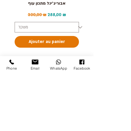
אבוריג'ינל מתכון עוף
Prix original
Prix promotionnel
300,00 ₪
288,00 ₪
Ajouter au panier
Phone
Email
WhatsApp
Facebook
אודות
צור קשר
תקנון האתר
החנות הטבעית שלנו
אזורי חלוקה