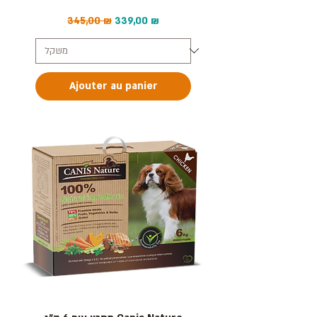
Prix original
Prix promotionnel
345,00 ₪
339,00 ₪
Ajouter au panier