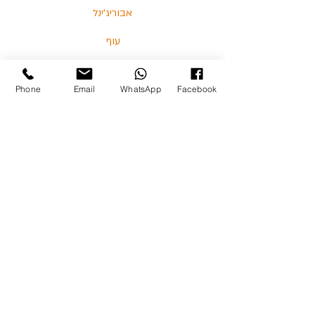
אבוריג'ינל
עוף
דגים
Phone
Email
WhatsApp
Facebook
בלוג
מאמרים וסרטונים
03-5713325 :טלפון
כצנלסון 114, גבעתיים