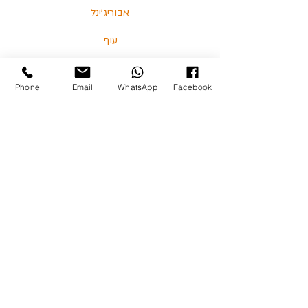
אבוריג'ינל
עוף
דגים
Phone
Email
WhatsApp
Facebook
בלוג
מאמרים וסרטונים
03-5713325 :טלפון
כצנלסון 114, גבעתיים