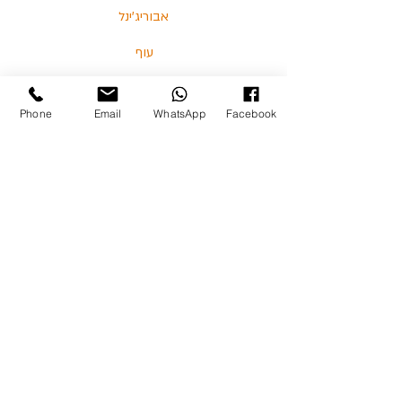
אבוריג'ינל
עוף
דגים
Phone
Email
WhatsApp
Facebook
בלוג
מאמרים וסרטונים
03-5713325 :טלפון
כצנלסון 114, גבעתיים