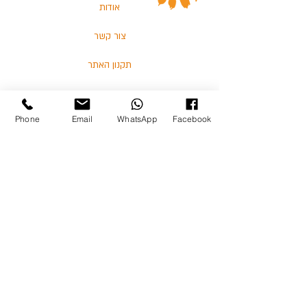
אודות
צור קשר
תקנון האתר
החנות הטבעית שלנו
Phone
Email
WhatsApp
Facebook
אזורי חלוקה
הודו
אבוריג'ינל
עוף
דגים
בלוג
מאמרים וסרטונים