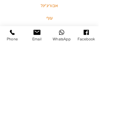
אבוריג'ינל
עוף
דגים
Phone
Email
WhatsApp
Facebook
בלוג
מאמרים וסרטונים
03-5713325 :טלפון
כצנלסון 114, גבעתיים