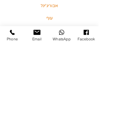
אבוריג'ינל
עוף
דגים
Phone
Email
WhatsApp
Facebook
בלוג
מאמרים וסרטונים
03-5713325 :טלפון
כצנלסון 114, גבעתיים