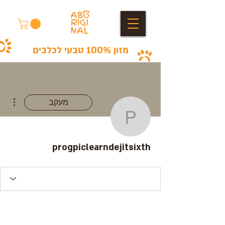
מזון 100% טבעי לכלבים
ions
מעקב
piclearndejitsixth
progpiclearndejitsixth