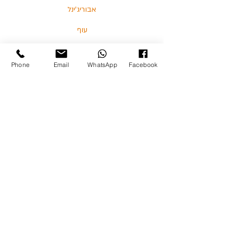
אבוריג'ינל
עוף
דגים
Phone
Email
WhatsApp
Facebook
בלוג
מאמרים וסרטונים
03-5713325 :טלפון
כצנלסון 114, גבעתיים