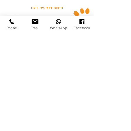
החנות הטבעית שלנו
אזורי חלוקה
Phone
Email
WhatsApp
Facebook
הודו
אבוריג'ינל
עוף
דגים
בלוג
מאמרים וסרטונים
03-5713325 :טלפון
כצנלסון 114, גבעתיים