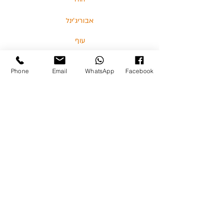
אבוריג'ינל
עוף
דגים
Phone
Email
WhatsApp
Facebook
בלוג
מאמרים וסרטונים
03-5713325 :טלפון
כצנלסון 114, גבעתיים