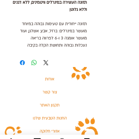
תזונה העשירה במינרלים וויטמינים, ללא דגנים
וללא גלוטן
תזונה ייחודית עם טעימות גבוהה במיוחד
מועשר במינרלים: ברזל, אבץ, אשלגן, ועוד
מועשר אומגה 3 ו-6 לפרווה בריאה
נעכלות גבוהה ותחושת הקלה בקיבה
מארז 6 ק״ג המחולק ל-24 מנות של 250 גרם.
תהליך בישול ייחודי אשר אינו דורש קירור או
הקפאת המזון.
אודות
רכיבים:
בשר הודו, חלקי פנים הודו, גזר,
צור קשר
כוסמת, סלק, אפונה, טפיוקה, תפוחים, עדשים
מונבטים, שורש זנגביל, מלח לימון, סיבים
תקנון האתר
תזונתיים, חומצה סורביט, ברזל, סידן, אבץ.
החנות הטבעית שלנו
משלוחים מהירים לאיזור גוש דן
משלוחים לשאר חלקי הארץ 1-4 ימי
אזורי חלוקה
עסקים