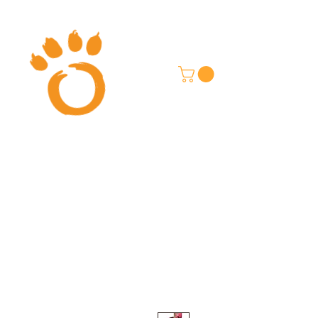
בון האכלה
בלוג