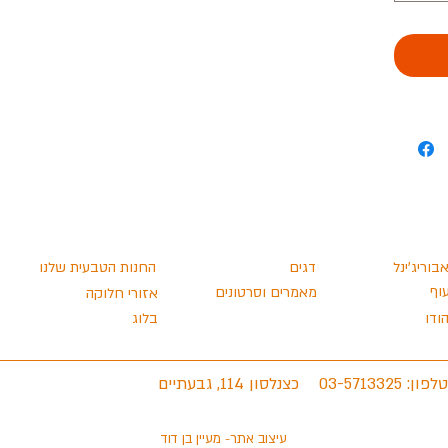
או הקפאת
ר בקר טרי ובשר עוף טרי (78%), גזר,
לימון,
חלבון: 38.57, שומן כללי: 21.2, סידן:
בוריג'ינל
דגים
החנות הטבעית שלנו
וף
מאמרים וסרטונים
אזורי חלוקה
ודו
בלוג
03-5713325 :טלפון
כצנלסון 114, גבעתיים
עיצוב אתר- מעיין בן דוד