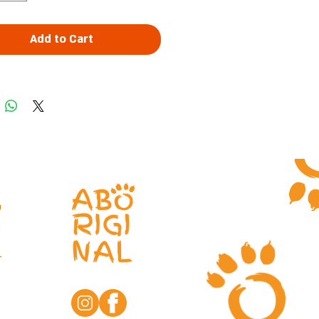
מארז 14 ק"ג המחולק ל-28 מנות של 500 ג׳.
תהליך בישול ייחודי אשר אינו דורש קירור 
המזון.
Add to Cart
רכיבים:
בש
סלק, אורז, תפוחים, זרעי פשתן, טפיוקה, מלח 
סיבים תזונתיים, סורביט, סידן, ברזל, אבץ.
ערכים תזונתיים:
2.12, זרחן: 1.29, נתרן: 0.84, רטיבות: 65.
משלוחים מהירים לאיזור גוש דן
משלוחים לשאר חלקי הארץ 1-4 ימי עסקים
א
משלוח חינם בקניה מעל 250 ₪
ע
איסוף עצמי מכצנלסון 114, גבעתיים
ה
צרו קשר לפרטים נוספים - 052-5058085