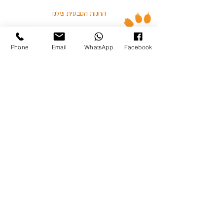
החנות הטבעית שלנו
אזורי חלוקה
Phone
Email
WhatsApp
Facebook
הודו
אבוריג'ינל
עוף
דגים
בלוג
מאמרים וסרטונים
03-5713325 :טלפון
כצנלסון 114, גבעתיים