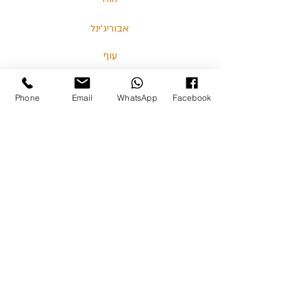
אבוריג'ינל
עוף
דגים
Phone
Email
WhatsApp
Facebook
בלוג
מאמרים וסרטונים
03-5713325 :טלפון
כצנלסון 114, גבעתיים